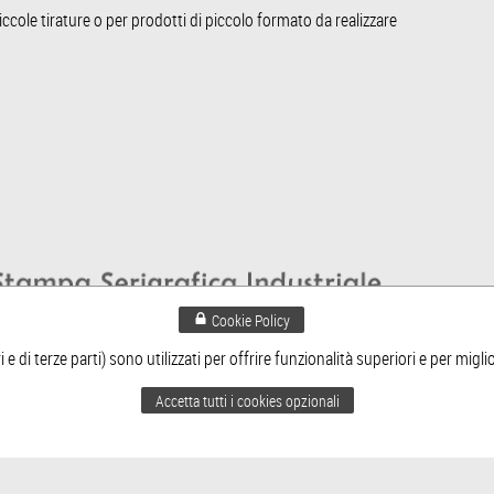
ccole tirature o per prodotti di piccolo formato da realizzare
Cookie Policy
 Serigrafia - Via Labriola 36 - 42017 Novellara (Reggio Emilia) - tel. +39 0522 75
 e di terze parti) sono utilizzati per offrire funzionalità superiori e per migl
. euro 10.330,00 i.v. - R.E.A. di RE n.238010 - c.f./p.iva/n.iscr.reg.imp. di RE: 019
Accetta tutti i cookies opzionali
Cookie Policy
Privacy policy
Web Runner