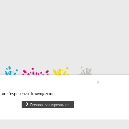
×
6639 - fax +39 0522 651397
iorare l'esperienza di navigazione.
53530357
Personalizza impostazioni