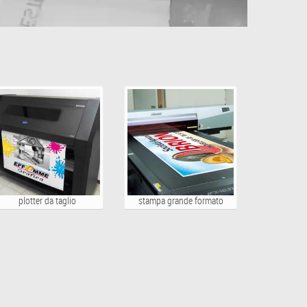
plotter da taglio
stampa grande formato