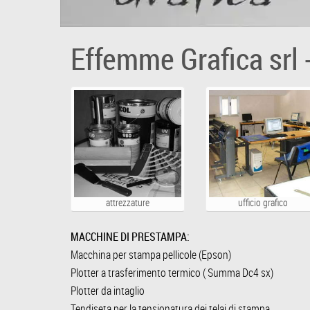
Effemme Grafica srl 
attrezzature
ufficio grafico
MACCHINE DI PRESTAMPA:
Macchina per stampa pellicole (Epson)
Plotter a trasferimento termico ( Summa Dc4 sx)
Plotter da intaglio
Tendiseta per la tensionatura dei telai di stampa